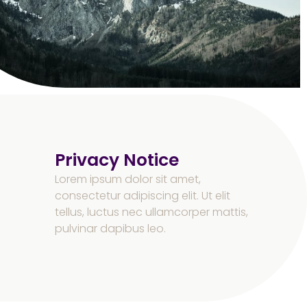
Privacy Notice
Lorem ipsum dolor sit amet,
consectetur adipiscing elit. Ut elit
tellus, luctus nec ullamcorper mattis,
pulvinar dapibus leo.